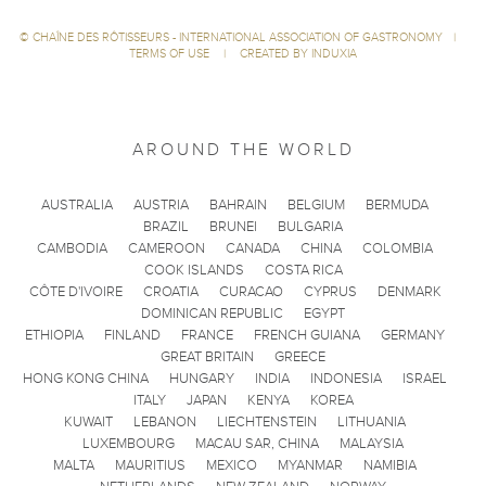
©
CHAÎNE DES RÔTISSEURS - INTERNATIONAL ASSOCIATION OF GASTRONOMY
|
TERMS OF USE
|
CREATED BY INDUXIA
AROUND THE WORLD
AUSTRALIA
AUSTRIA
BAHRAIN
BELGIUM
BERMUDA
BRAZIL
BRUNEI
BULGARIA
CAMBODIA
CAMEROON
CANADA
CHINA
COLOMBIA
COOK ISLANDS
COSTA RICA
CÔTE D'IVOIRE
CROATIA
CURACAO
CYPRUS
DENMARK
DOMINICAN REPUBLIC
EGYPT
ETHIOPIA
FINLAND
FRANCE
FRENCH GUIANA
GERMANY
GREAT BRITAIN
GREECE
HONG KONG CHINA
HUNGARY
INDIA
INDONESIA
ISRAEL
ITALY
JAPAN
KENYA
KOREA
KUWAIT
LEBANON
LIECHTENSTEIN
LITHUANIA
LUXEMBOURG
MACAU SAR, CHINA
MALAYSIA
MALTA
MAURITIUS
MEXICO
MYANMAR
NAMIBIA