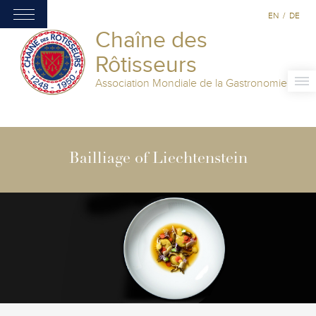
EN
/
DE
Chaîne des
Rôtisseurs
Association Mondiale de la Gastronomie
Bailliage of Liechtenstein